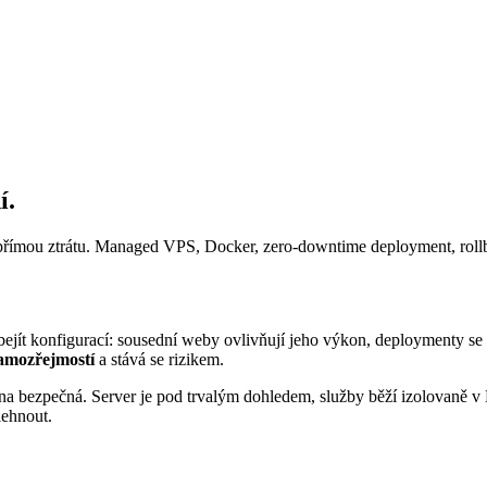
í.
á přímou ztrátu. Managed VPS, Docker, zero-downtime deployment, roll
 obejít konfigurací: sousední weby ovlivňují jeho výkon, deploymenty s
samozřejmostí
a stává se rizikem.
měna bezpečná. Server je pod trvalým dohledem, služby běží izolovaně 
lehnout.