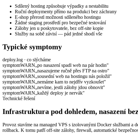
Sdílený hosting způsobuje výpadky a nestabilitu
Ruční deploymenty přímo na produkci bez záchrany
E-shop přerostl možnosti sdíleného hostingu
Žádné staging prostředí pro bezpečné testování
Zálohy jen u poskytovatele, bez off-site kopie
Služby na sobě závisí — pád jedné shodí vše
Typické symptomy
deploy.log · co slýcháme
symptom
WARN
„po nasazení spadl web na pár hodin"
symptom
WARN
„nasazujeme ručně přes FTP na ostro"
symptom
WARN
„sousední web na hostingu nás položil"
symptom
WARN
„nemáme kam to nejdřív vyzkoušet"
symptom
WARN
„nevíme, jestli zálohy jdou obnovit"
symptom
WARN
„každý deploy je nervák"
Technické řešení
Infrastruktura pod dohledem, nasazení be
Provoz stavíme na managed VPS s izolovanými Docker službami a dep
rollback. K tomu patří off-site zálohy, firewall, automatické bezpečn