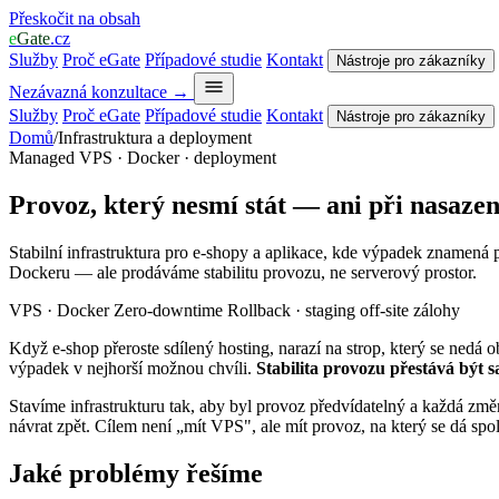
Přeskočit na obsah
e
Gate
.cz
Služby
Proč eGate
Případové studie
Kontakt
Nástroje pro zákazníky
Nezávazná konzultace
→
Služby
Proč eGate
Případové studie
Kontakt
Nástroje pro zákazníky
Domů
/
Infrastruktura a deployment
Managed VPS · Docker · deployment
Provoz, který
nesmí stát
— ani při nasazen
Stabilní infrastruktura pro e-shopy a aplikace, kde výpadek znamen
Dockeru — ale prodáváme stabilitu provozu, ne serverový prostor.
VPS · Docker
Zero-downtime
Rollback · staging
off-site zálohy
Když e-shop přeroste sdílený hosting, narazí na strop, který se nedá
výpadek v nejhorší možnou chvíli.
Stabilita provozu přestává být 
Stavíme infrastrukturu tak, aby byl provoz předvídatelný a každá z
návrat zpět. Cílem není „mít VPS", ale mít provoz, na který se dá spo
Jaké problémy řešíme