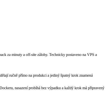
back za minuty a off-site zálohy. Technicky postaveno na VPS a
e dělají ručně přímo na produkci a jediný špatný krok znamená
v Dockeru, nasazení probíhá bez výpadku a každý krok má připravený