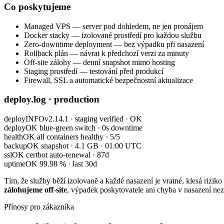
Co poskytujeme
Managed VPS — server pod dohledem, ne jen pronájem
Docker stacky — izolované prostředí pro každou službu
Zero-downtime deployment — bez výpadku při nasazení
Rollback plán — návrat k předchozí verzi za minuty
Off-site zálohy — denní snapshot mimo hosting
Staging prostředí — testování před produkcí
Firewall, SSL a automatické bezpečnostní aktualizace
deploy.log · production
deploy
INFO
v2.14.1 · staging verified · OK
deploy
OK
blue-green switch · 0s downtime
health
OK
all containers healthy · 5/5
backup
OK
snapshot · 4.1 GB · 01:00 UTC
ssl
OK
certbot auto-renewal · 87d
uptime
OK
99.98 % · last 30d
Tím, že služby běží izolovaně a každé nasazení je vratné, klesá rizik
zálohujeme off-site
, výpadek poskytovatele ani chyba v nasazení nez
Přínosy pro zákazníka