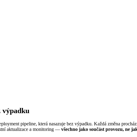
z výpadku
loyment pipeline, která nasazuje bez výpadku. Každá změna prochází
ostní aktualizace a monitoring —
všechno jako součást provozu, ne ja