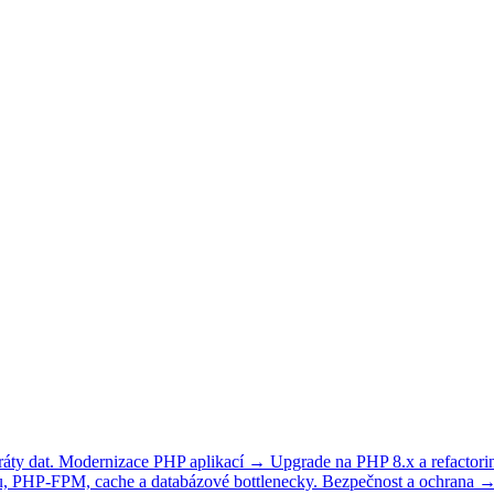
áty dat.
Modernizace PHP aplikací
→
Upgrade na PHP 8.x a refactori
, PHP-FPM, cache a databázové bottlenecky.
Bezpečnost a ochrana