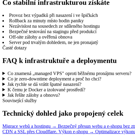
Co stabilní infrastrukturou získáte
Provoz bez výpadků při nasazení i ve špičkách
Rollback za minuty místo hodin paniky
Nezávislost na sousedech ze sdíleného hostingu
Bezpečné testování na stagingu před produkcí
Off-site zálohy a ověřená obnova
Server pod trvalým dohledem, ne jen pronajatý
Časté dotazy
FAQ k infrastruktuře a deploymentu
Co znamená „managed VPS" oproti běžnému pronájmu serveru?
Co je zero-downtime deployment a proč ho chci?
Jak rychle se dá vrátit špatné nasazení?
K čemu je Docker a izolované prostředí?
Jak řešíte zálohy a obnovu?
Související služby
Technický dohled jako propojený celek
Migrace webů a hostingu
→
Bezpečný přesun webu a e-shopu bez ztr
CDN a SSL přes Cloudflare.
Výkon e-shopu
→
Optimalizace výkonu